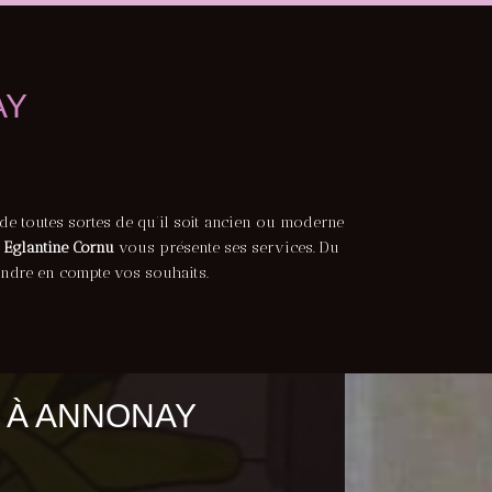
AY
n de toutes sortes de qu’il soit ancien ou moderne
r
Eglantine Cornu
vous présente ses services. Du
rendre en compte vos souhaits.
L À ANNONAY