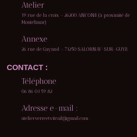
Atelier
19 rue de la croix – 26200 ANCONE (à proximité de
Montélimar)
Annexe
26 rue de Gayand – 71250 SALORNAY-SUR-GUYE
CONTACT :
Téléphone
06 86 03 59 82
Adresse e-mail :
Mentions Légales
Politique de Confidentialité
atelierverreetvitrail@gmail.com
Plan du Site
Webdesign 842 Concept