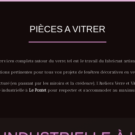
PIÈCES A VITRER
vices complets autour du verre, tel est le travail du fabricant artisan
ons pertinentes pour tous vos projets de fenêtres décoratives en verr
turé (en passant par les miroirs et la crédence), l’Ateliers Verre et 
e industrielle à
Le Pontet
pour respecter et s’accommoder au maximum 